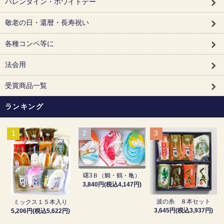
バレンタイン・ホワイトデー
敬老の日・還暦・長寿祝い
各種コンペ等に
法会用
受賞商品一覧
ランキング
1
2
3
曙3Ｂ（鯛・鶴・亀）
3,840円(税込4,147円)
波の糸 ８本セット
ミックス１５本入り
3,645円(税込3,937円)
5,206円(税込5,622円)