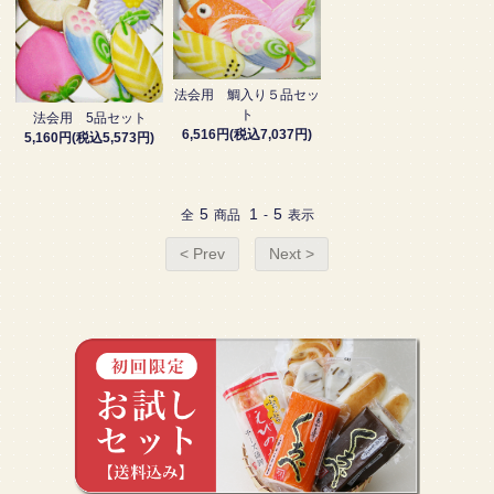
法会用 鯛入り５品セッ
ト
法会用 5品セット
6,516円(税込7,037円)
5,160円(税込5,573円)
5
1
5
全
商品
-
表示
< Prev
Next >