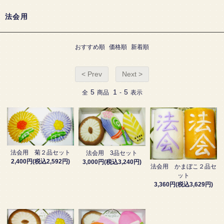
法会用
おすすめ順
価格順
新着順
< Prev
Next >
5
1
5
全
商品
-
表示
法会用 菊２品セット
法会用 3品セット
2,400円(税込2,592円)
3,000円(税込3,240円)
法会用 かまぼこ２品セ
ット
3,360円(税込3,629円)