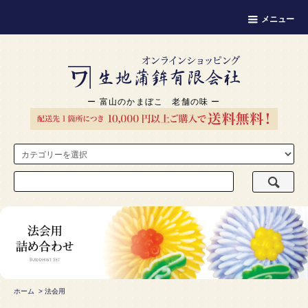
メニュー
ー 富山のかまぼこ 老舗の味 ー
ホーム
>
法会用