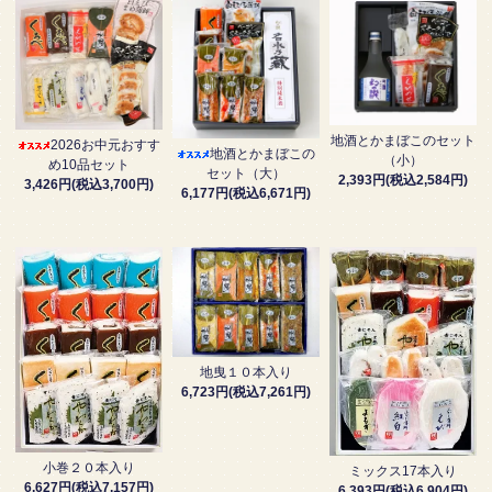
地酒とかまぼこのセット
2026お中元おすす
地酒とかまぼこの
（小）
め10品セット
セット（大）
2,393円(税込2,584円)
3,426円(税込3,700円)
6,177円(税込6,671円)
地曳１０本入り
6,723円(税込7,261円)
小巻２０本入り
ミックス17本入り
6,627円(税込7,157円)
6,393円(税込6,904円)