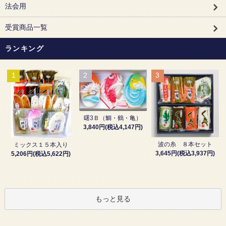
法会用
受賞商品一覧
ランキング
1
2
3
曙3Ｂ（鯛・鶴・亀）
3,840円(税込4,147円)
波の糸 ８本セット
ミックス１５本入り
3,645円(税込3,937円)
5,206円(税込5,622円)
もっと見る