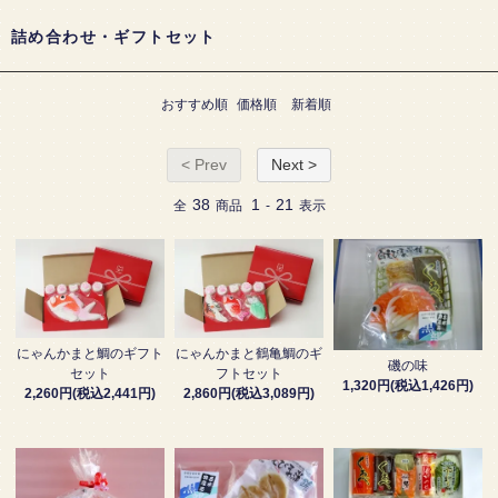
詰め合わせ・ギフトセット
おすすめ順
価格順
新着順
< Prev
Next >
38
1
21
全
商品
-
表示
にゃんかまと鯛のギフト
にゃんかまと鶴亀鯛のギ
磯の味
セット
フトセット
1,320円(税込1,426円)
2,260円(税込2,441円)
2,860円(税込3,089円)