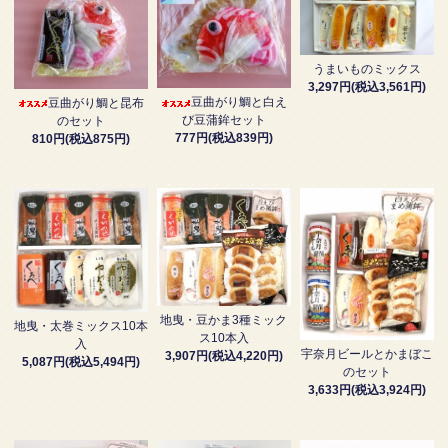
うまいものミックス
3,297円(税込3,561円)
豆曲がり鯛と白え
豆曲がり鯛と昆布
び豆蒲鉾セット
のセット
777円(税込839円)
810円(税込875円)
地曳・豆かま3種ミック
地曳・太巻ミックス10本
ス10本入
入
宇奈月ビールとかまぼこ
3,907円(税込4,220円)
5,087円(税込5,494円)
のセット
3,633円(税込3,924円)