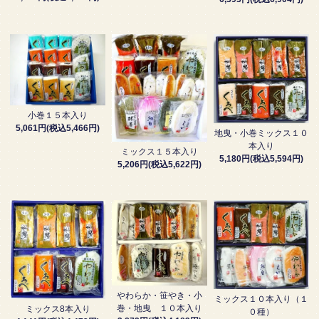
小巻１５本入り
5,061円(税込5,466円)
地曳・小巻ミックス１０
本入り
ミックス１５本入り
5,180円(税込5,594円)
5,206円(税込5,622円)
やわらか・笹やき・小
ミックス１０本入り（１
巻・地曳 １０本入り
ミックス8本入り
０種）