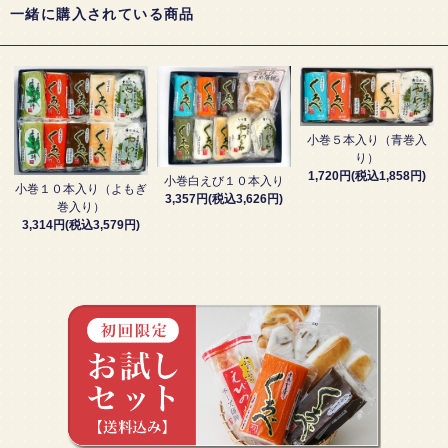
一緒に購入されている商品
小巻５本入り（青巻入
り）
1,720円(税込1,858円)
小巻白えび１０本入り
小巻１０本入り（よもぎ
3,357円(税込3,626円)
巻入り）
3,314円(税込3,579円)