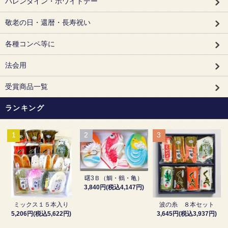
バレンタイン・ホワイトデー
敬老の日・還暦・長寿祝い
各種コンペ等に
法会用
受賞商品一覧
ランキング
1
2
3
曙3Ｂ（鯛・鶴・亀）
3,840円(税込4,147円)
波の糸 ８本セット
ミックス１５本入り
3,645円(税込3,937円)
5,206円(税込5,622円)