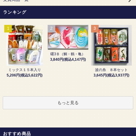
ランキング
1
2
3
曙3Ｂ（鯛・鶴・亀）
3,840円(税込4,147円)
波の糸 ８本セット
ミックス１５本入り
3,645円(税込3,937円)
5,206円(税込5,622円)
もっと見る
おすすめ商品