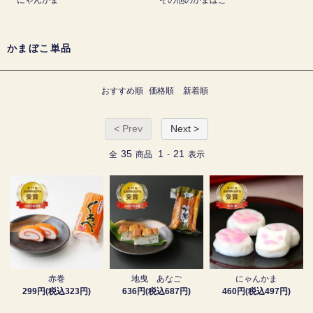
にゃんかま
その他のかまぼこ
かまぼこ単品
おすすめ順
価格順
新着順
< Prev
Next >
35
1
21
全
商品
-
表示
赤巻
地曳 あなご
にゃんかま
299円(税込323円)
636円(税込687円)
460円(税込497円)