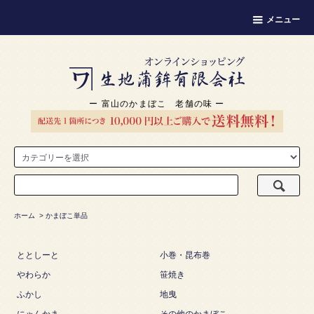
メニュー
ー 富山のかまぼこ 老舗の味 ー
ホーム
>
かまぼこ単品
ととしーと
小巻・昆布巻
やわらか
笹焼き
ふかし
地曳