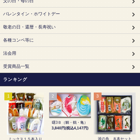
父の日・母の日
バレンタイン・ホワイトデー
敬老の日・還暦・長寿祝い
各種コンペ等に
法会用
受賞商品一覧
ランキング
1
2
3
曙3Ｂ（鯛・鶴・亀）
3,840円(税込4,147円)
波の糸 ８本セット
ミックス１５本入り