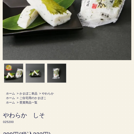
ホーム
>
かまぼこ単品
>
やわらか
ホーム
>
ご自宅用のかまぼこ
ホーム
>
受賞商品一覧
やわらか しそ
025200