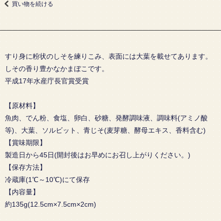
買い物を続ける
すり身に粉状のしそを練りこみ、表面には大葉を載せてあります。
しその香り豊かなかまぼこです。
平成17年水産庁長官賞受賞
【原材料】
魚肉、でん粉、食塩、卵白、砂糖、発酵調味液、調味料(アミノ酸
等)、大葉、ソルビット、青じそ(麦芽糖、酵母エキス、香料含む)
【賞味期限】
製造日から45日(開封後はお早めにお召し上がりください。)
【保存方法】
冷蔵庫(1℃～10℃)にて保存
【内容量】
約135g(12.5cm×7.5cm×2cm)