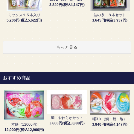
3,840円(税込4,147円)
波の糸 ８本セット
ミックス１５本入り
3,645円(税込3,937円)
5,206円(税込5,622円)
もっと見る
おすすめ商品
鯛 やわらかセット
曙3Ｂ（鯛・鶴・亀）
3,600円(税込3,888円)
3,840円(税込4,147円)
本膳（12000円)
12,000円(税込12,960円)