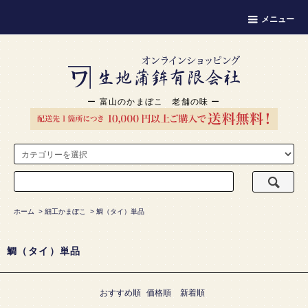
メニュー
ー 富山のかまぼこ 老舗の味 ー
ホーム
>
細工かまぼこ
>
鯛（タイ）単品
鯛（タイ）単品
おすすめ順
価格順
新着順