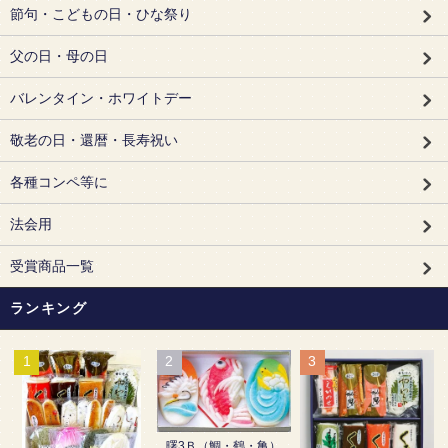
節句・こどもの日・ひな祭り
父の日・母の日
バレンタイン・ホワイトデー
敬老の日・還暦・長寿祝い
各種コンペ等に
法会用
受賞商品一覧
ランキング
1
2
3
曙3Ｂ（鯛・鶴・亀）