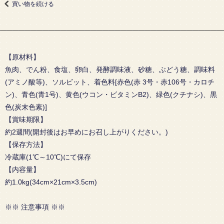
買い物を続ける
【原材料】
魚肉、でん粉、食塩、卵白、発酵調味液、砂糖、ぶどう糖、調味料
(アミノ酸等)、ソルビット、着色料[赤色(赤 3号・赤106号・カロチ
ン)、青色(青1号)、黄色(ウコン・ビタミンB2)、緑色(クチナシ)、黒
色(炭末色素)]
【賞味期限】
約2週間(開封後はお早めにお召し上がりください。)
【保存方法】
冷蔵庫(1℃～10℃)にて保存
【内容量】
約1.0kg(34cm×21cm×3.5cm)
※※ 注意事項 ※※