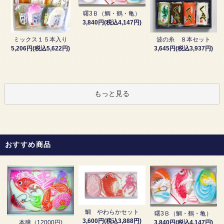
曙3Ｂ（鯛・鶴・亀）
3,840円(税込4,147円)
波の糸 ８本セット
ミックス１５本入り
3,645円(税込3,937円)
5,206円(税込5,622円)
もっと見る
おすすめ商品
鯛 やわらかセット
曙3Ｂ（鯛・鶴・亀）
3,600円(税込3,888円)
3,840円(税込4,147円)
本膳（12000円)