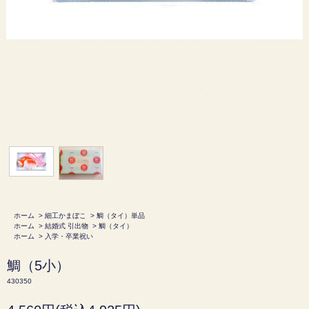
ホーム
>
細工かまぼこ
>
鯛（タイ）単品
ホーム
>
結婚式 引出物
>
鯛（タイ）
ホーム
>
入学・卒業祝い
鯛（5小）
430350