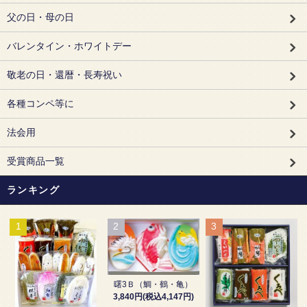
父の日・母の日
バレンタイン・ホワイトデー
敬老の日・還暦・長寿祝い
各種コンペ等に
法会用
受賞商品一覧
ランキング
1
2
3
曙3Ｂ（鯛・鶴・亀）
3,840円(税込4,147円)