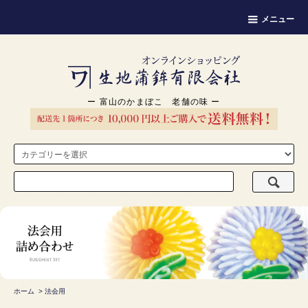
メニュー
ー 富山のかまぼこ 老舗の味 ー
ホーム
>
法会用