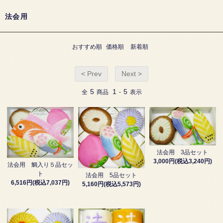
法会用
おすすめ順
価格順
新着順
< Prev
Next >
5
1
5
全
商品
-
表示
法会用 3品セット
3,000円(税込3,240円)
法会用 鯛入り５品セッ
ト
法会用 5品セット
6,516円(税込7,037円)
5,160円(税込5,573円)