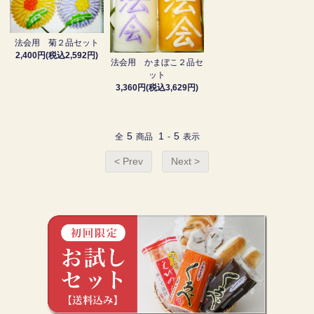
法会用 菊２品セット
2,400円(税込2,592円)
法会用 かまぼこ２品セ
ット
3,360円(税込3,629円)
5
1
5
全
商品
-
表示
< Prev
Next >