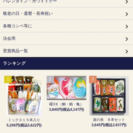
バレンタイン・ホワイトデー
敬老の日・還暦・長寿祝い
各種コンペ等に
法会用
受賞商品一覧
ランキング
1
2
3
曙3Ｂ（鯛・鶴・亀）
3,840円(税込4,147円)
波の糸 ８本セット
ミックス１５本入り
3,645円(税込3,937円)
5,206円(税込5,622円)