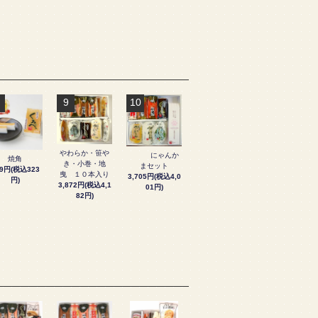
9
10
やわらか・笹や
にゃんか
焼角
き・小巻・地
まセット
99円(税込323
曳 １０本入り
3,705円(税込4,0
円)
3,872円(税込4,1
01円)
82円)