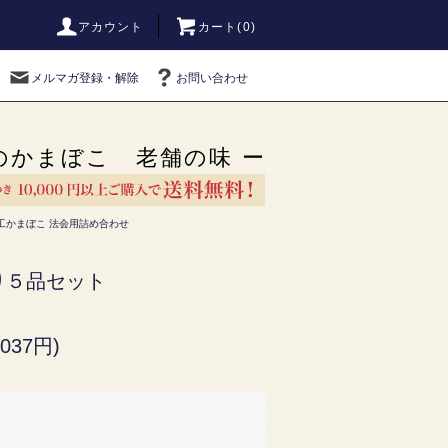
アカウント
カート(0)
メルマガ登録・解除
お問い合わせ
のかまぼこ 老舗の味 ー
工かまぼこ 法会用詰め合わせ
り５品セット
037円)