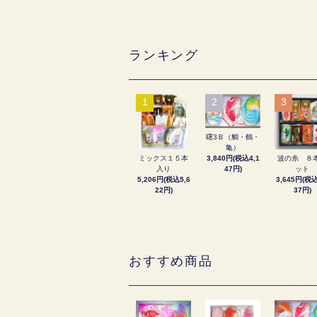
ランキング
1
2
3
曙3Ｂ（鯛・鶴・
亀）
3,840円(税込4,1
ミックス１５本
波の糸 ８
47円)
入り
ット
5,206円(税込5,6
3,645円(税込
22円)
37円)
おすすめ商品