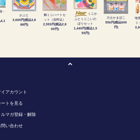
鶴・
ミニか
鯛ミニハートセ
かぶと
力士かまぼこ
地
ぶとミニこいの
ット（送料込）
3,600円(税込3,8
4,1
556円(税込600
ミ
ぼりセット
2,593円(税込2,8
88円)
円)
3,
1,440円(税込1,5
00円)
55円)
マイアカウント
カートを見る
メルマガ登録・解除
お問い合わせ