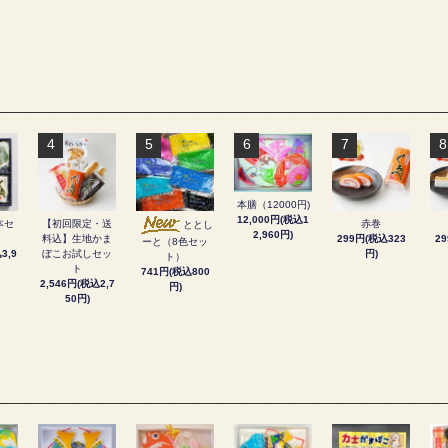
4
5
6
7
8
本膳（12000円)
12,000円(税込1
本セ
【初回限定・送
赤巻
ととし
2,960円)
料込】生地かま
299円(税込323
2
ーと（8色セッ
3,9
ぼこお試しセッ
円)
ト）
ト
741円(税込800
2,546円(税込2,7
円)
50円)