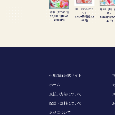
鯛 やわらかセ
曙3Ｂ（鯛・
本膳（12000円)
ット
亀）
12,000円(税込1
3,600円(税込3,8
3,840円(税込
2,960円)
88円)
47円)
生地蒲鉾公式サイト
ホーム
支払い方法について
配送・送料について
返品について