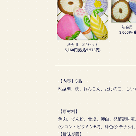
法会用 
3,000円(
法会用 5品セット
5,160円(税込5,573円)
【内容】5品
5品(鯛、桃、れんこん、たけのこ、しい
【原材料】
魚肉、でん粉、食塩、卵白、発酵調味液、砂
(ウコン・ビタミンB2)、緑色(クチナシ)、
【賞味期限】