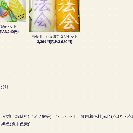
3品セット
税込3,240円)
法会用 かまぼこ２品セット
3,360円(税込3,629円)
たけ)
糖、調味料(アミノ酸等)、ソルビット、食用着色料[赤色(赤3号・赤10
黒色(炭末色素)]