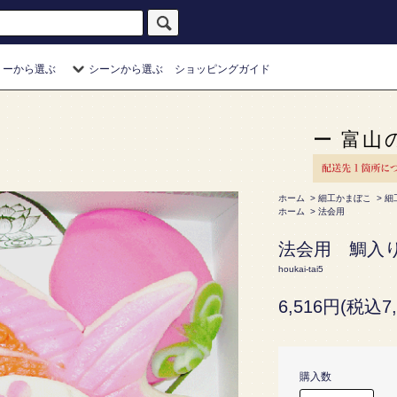
リーから選ぶ
シーンから選ぶ
ショッピングガイド
ー 富山
ホーム
>
細工かまぼこ
>
細
ホーム
>
法会用
法会用 鯛入
houkai-tai5
6,516円(税込7,
購入数