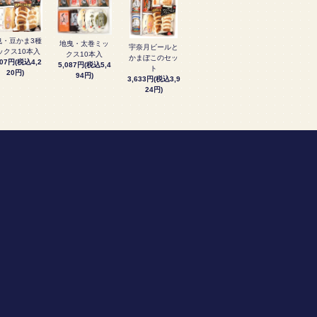
曳・豆かま3種
地曳・太巻ミッ
宇奈月ビールと
ックス10本入
クス10本入
かまぼこのセッ
907円(税込4,2
5,087円(税込5,4
ト
20円)
94円)
3,633円(税込3,9
24円)