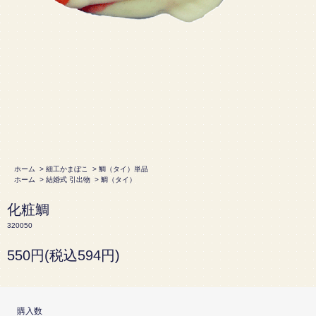
ホーム
>
細工かまぼこ
>
鯛（タイ）単品
ホーム
>
結婚式 引出物
>
鯛（タイ）
化粧鯛
320050
550円(税込594円)
購入数