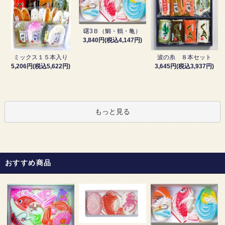
曙3Ｂ（鯛・鶴・亀）
3,840円(税込4,147円)
波の糸 ８本セット
ミックス１５本入り
3,645円(税込3,937円)
5,206円(税込5,622円)
もっと見る
おすすめ商品