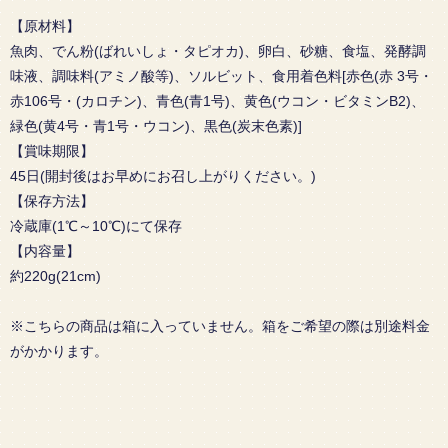
【原材料】
魚肉、でん粉(ばれいしょ・タピオカ)、卵白、砂糖、食塩、発酵調
味液、調味料(アミノ酸等)、ソルビット、食用着色料[赤色(赤 3号・
赤106号・(カロチン)、青色(青1号)、黄色(ウコン・ビタミンB2)、
緑色(黄4号・青1号・ウコン)、黒色(炭末色素)]
【賞味期限】
45日(開封後はお早めにお召し上がりください。)
【保存方法】
冷蔵庫(1℃～10℃)にて保存
【内容量】
約220g(21cm)
※こちらの商品は箱に入っていません。箱をご希望の際は別途料金
がかかります。