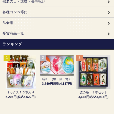
敬老の日・還暦・長寿祝い
各種コンペ等に
法会用
受賞商品一覧
ランキング
1
2
3
曙3Ｂ（鯛・鶴・亀）
3,840円(税込4,147円)
波の糸 ８本セット
ミックス１５本入り
3,645円(税込3,937円)
5,206円(税込5,622円)