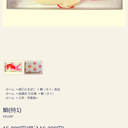
ホーム
>
細工かまぼこ
>
鯛（タイ）単品
ホーム
>
結婚式 引出物
>
鯛（タイ）
ホーム
>
入学・卒業祝い
鯛(特1)
431200