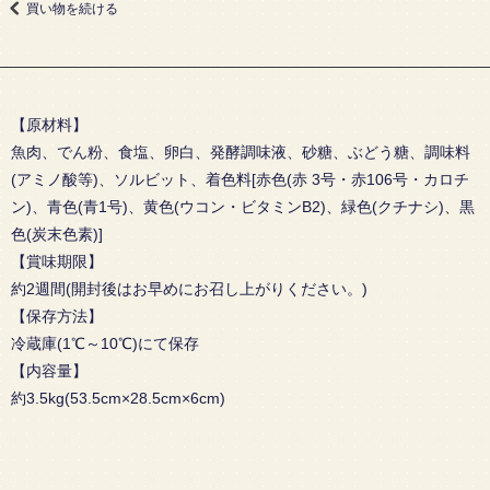
買い物を続ける
【原材料】
魚肉、でん粉、食塩、卵白、発酵調味液、砂糖、ぶどう糖、調味料
(アミノ酸等)、ソルビット、着色料[赤色(赤 3号・赤106号・カロチ
ン)、青色(青1号)、黄色(ウコン・ビタミンB2)、緑色(クチナシ)、黒
色(炭末色素)]
【賞味期限】
約2週間(開封後はお早めにお召し上がりください。)
【保存方法】
冷蔵庫(1℃～10℃)にて保存
【内容量】
約3.5kg(53.5cm×28.5cm×6cm)