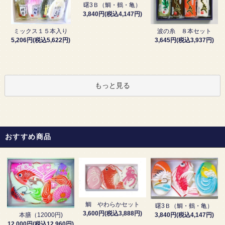
曙3Ｂ（鯛・鶴・亀）
3,840円(税込4,147円)
波の糸 ８本セット
ミックス１５本入り
3,645円(税込3,937円)
5,206円(税込5,622円)
もっと見る
おすすめ商品
鯛 やわらかセット
曙3Ｂ（鯛・鶴・亀）
3,600円(税込3,888円)
3,840円(税込4,147円)
本膳（12000円)
12,000円(税込12,960円)