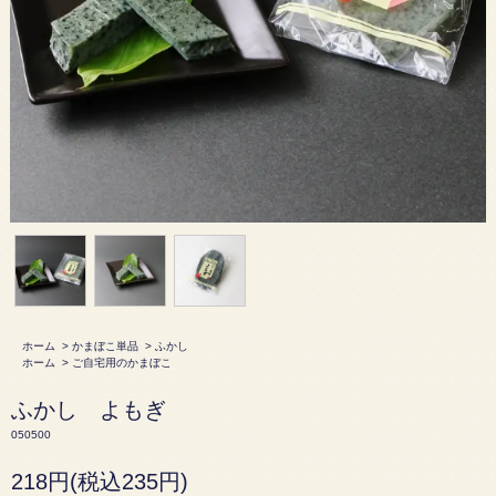
ホーム
>
かまぼこ単品
>
ふかし
ホーム
>
ご自宅用のかまぼこ
ふかし よもぎ
050500
218円(税込235円)