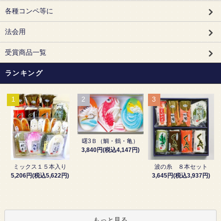
各種コンペ等に
法会用
受賞商品一覧
ランキング
1
2
3
曙3Ｂ（鯛・鶴・亀）
3,840円(税込4,147円)
波の糸 ８本セット
ミックス１５本入り
3,645円(税込3,937円)
5,206円(税込5,622円)
もっと見る