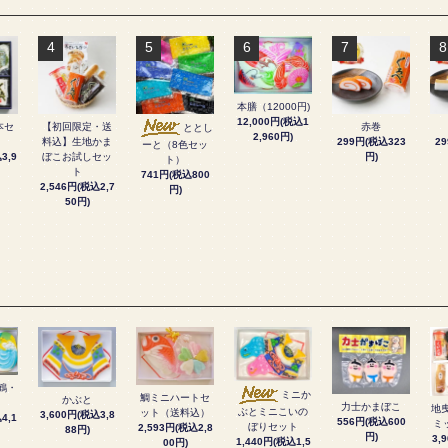
4
5
6
7
8
本膳（12000円)
12,000円(税込1
本セ
【初回限定・送
赤巻
ととし
2,960円)
料込】生地かま
299円(税込323
2
ーと（8色セッ
3,9
ぼこお試しセッ
円)
ト）
ト
741円(税込800
2,546円(税込2,7
円)
50円)
鶴・
ミニか
鯛ミニハートセ
かぶと
力士かまぼこ
地
ぶとミニこいの
ット（送料込）
3,600円(税込3,8
4,1
556円(税込600
ミ
ぼりセット
2,593円(税込2,8
88円)
円)
3,
1,440円(税込1,5
00円)