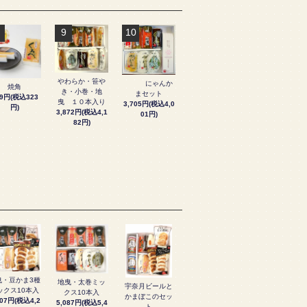
9
10
やわらか・笹や
にゃんか
焼角
き・小巻・地
まセット
99円(税込323
曳 １０本入り
3,705円(税込4,0
円)
3,872円(税込4,1
01円)
82円)
曳・豆かま3種
地曳・太巻ミッ
宇奈月ビールと
ックス10本入
クス10本入
かまぼこのセッ
907円(税込4,2
5,087円(税込5,4
ト