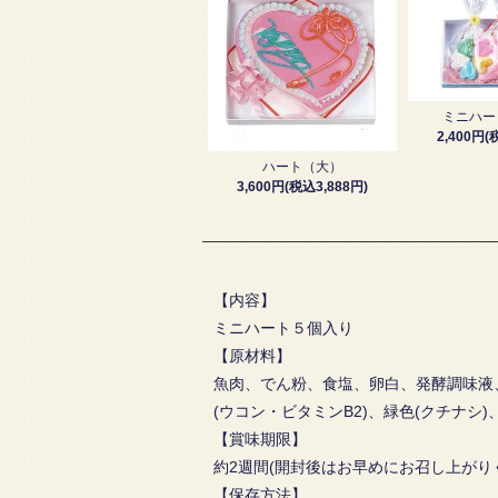
ミニハー
2,400円(
ハート（大）
3,600円(税込3,888円)
【内容】
ミニハート５個入り
【原材料】
魚肉、でん粉、食塩、卵白、発酵調味液、砂
(ウコン・ビタミンB2)、緑色(クチナシ)、
【賞味期限】
約2週間(開封後はお早めにお召し上がり
【保存方法】