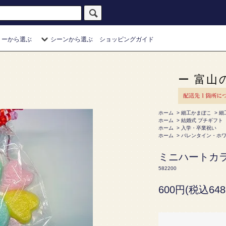
リーから選ぶ
シーンから選ぶ
ショッピングガイド
ー 富山
ホーム
>
細工かまぼこ
>
細
ホーム
>
結婚式 プチギフト
ホーム
>
入学・卒業祝い
ホーム
>
バレンタイン・ホ
ミニハートカ
582200
600円(税込648