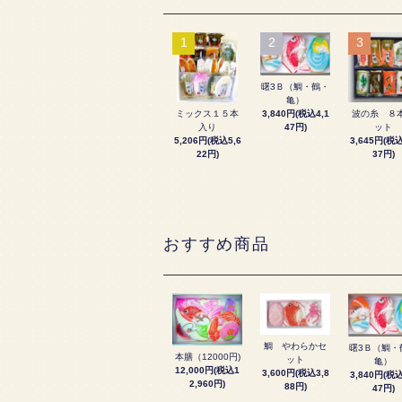
1
2
3
曙3Ｂ（鯛・鶴・
亀）
3,840円(税込4,1
ミックス１５本
波の糸 ８
47円)
入り
ット
5,206円(税込5,6
3,645円(税込
22円)
37円)
おすすめ商品
鯛 やわらかセ
曙3Ｂ（鯛・
本膳（12000円)
ット
亀）
12,000円(税込1
3,600円(税込3,8
3,840円(税込
2,960円)
88円)
47円)