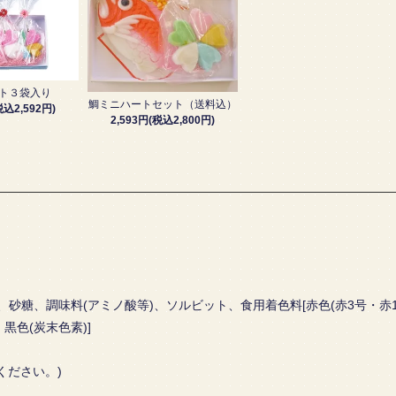
ト３袋入り
鯛ミニハートセット（送料込）
税込2,592円)
2,593円(税込2,800円)
糖、調味料(アミノ酸等)、ソルビット、食用着色料[赤色(赤3号・赤10
黒色(炭末色素)]
ください。)