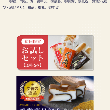
御祝、内祝、寿、御中元、御歳暮、御見舞、快気祝、無地(花結
び・結びきり)、粗品、御礼、御年賀