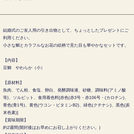
結婚式のご友人用の引き出物として、ちょっとしたプレゼントにご
利用ください。
小さな鯛とカラフルなお花の絵柄で見た目も華やかなセットです。
【内容】
豆鯛 やわらか（小）
【原材料】
魚肉、でん粉、食塩、卵白、発酵調味液、砂糖、調味料(アミノ酸
等)、ソルビット、食用着色料[赤色(赤3号・赤106号・(カロチン)、
青色(青1号)、黄色(ウコン・ビタミンB2)、緑色(クチナシ)、黒色(炭
末色素)]
【賞味期限】
約2週間(開封後はお早めにお召し上がりください。)