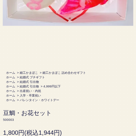
ホーム
>
細工かまぼこ
>
細工かまぼこ 詰め合わせギフト
ホーム
>
結婚式 プチギフト
ホーム
>
結婚式 引出物
ホーム
>
結婚式 引出物
>
4,999円以下
ホーム
>
出産祝い・内祝
ホーム
>
入学・卒業祝い
ホーム
>
バレンタイン・ホワイトデー
豆鯛・お花セット
500003
1,800円(税込1,944円)