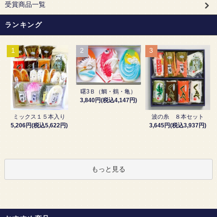
受賞商品一覧
ランキング
1
2
3
曙3Ｂ（鯛・鶴・亀）
3,840円(税込4,147円)
波の糸 ８本セット
ミックス１５本入り
3,645円(税込3,937円)
5,206円(税込5,622円)
もっと見る