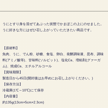
うにとすり身を混ぜてあぶった状態でかまぼこの上にのせました。
うに好きな方にはぜひ召し上がっていただきたい商品です。
【原材料】
魚肉、うに、でん粉、砂糖、食塩、卵白、発酵調味液、昆布、調味
料(アミノ酸等)、甘味料(ソルビット)、塩化Ca、増粘剤(グァーガ
ム)、焼成Ca、エチルアルコール
【賞味期限】
製造日から45日(開封後はお早めにお召し上がりください。)
【保存方法】
冷蔵庫(1℃～10℃)にて保存
【内容量】
約135g(13cm×5cm×2.3cm)