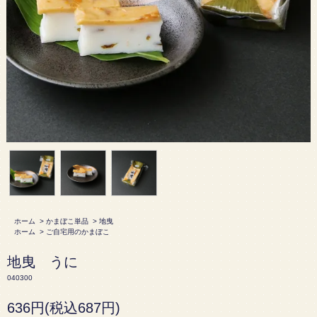
ホーム
>
かまぼこ単品
>
地曳
ホーム
>
ご自宅用のかまぼこ
地曳 うに
040300
636円(税込687円)