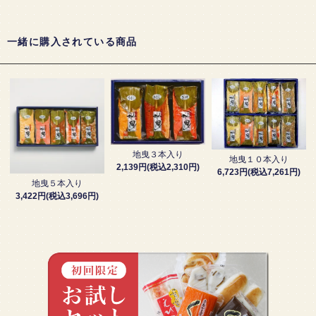
一緒に購入されている商品
地曳３本入り
地曳１０本入り
2,139円(税込2,310円)
6,723円(税込7,261円)
地曳５本入り
3,422円(税込3,696円)