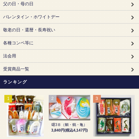
父の日・母の日
バレンタイン・ホワイトデー
敬老の日・還暦・長寿祝い
各種コンペ等に
法会用
受賞商品一覧
ランキング
1
2
3
曙3Ｂ（鯛・鶴・亀）
3,840円(税込4,147円)