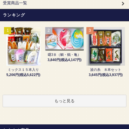
受賞商品一覧
ランキング
1
2
3
曙3Ｂ（鯛・鶴・亀）
3,840円(税込4,147円)
波の糸 ８本セット
ミックス１５本入り
3,645円(税込3,937円)
5,206円(税込5,622円)
もっと見る