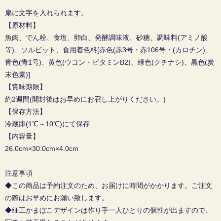
扇に文字を入れられます。
【原材料】
魚肉、でん粉、食塩、卵白、発酵調味液、砂糖、調味料(アミノ酸
等)、ソルビット、食用着色料[赤色(赤3号・赤106号・(カロチン)、
青色(青1号)、黄色(ウコン・ビタミンB2)、緑色(クチナシ)、黒色(炭
末色素)]
【賞味期限】
約2週間(開封後はお早めにお召し上がりください。)
【保存方法】
冷蔵庫(1℃～10℃)にて保存
【内容量】
26.0cm×30.0cm×4.0cm
注意事項
◆この商品は予約注文のため、お届けに時間がかかります。ご注文
の際はお早めにお願い致します。
◆細工かまぼこデザインは作り手一人ひとりの個性が出ますので、