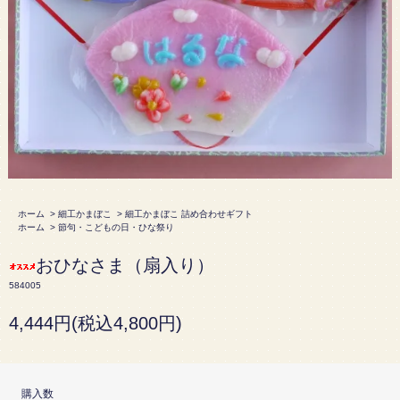
ホーム
>
細工かまぼこ
>
細工かまぼこ 詰め合わせギフト
ホーム
>
節句・こどもの日・ひな祭り
おひなさま（扇入り）
584005
4,444円(税込4,800円)
購入数