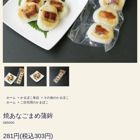
ホーム
>
かまぼこ単品
>
その他のかまぼこ
ホーム
>
ご自宅用のかまぼこ
焼あなごまめ蒲鉾
085000
281円(税込303円)