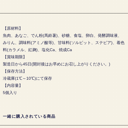
【原材料】
魚肉、あなご、でん粉(馬鈴薯)、砂糖、食塩、卵白、発酵調味液、
みりん、調味料(アミノ酸等)、甘味料(ソルビット、ステビア)、着色
料(カラメル、紅麹)、塩化Ca、焼成Ca
【賞味期限】
製造日から45日(開封後はお早めにお召し上がりください。)
【保存方法】
冷蔵庫(1℃～10℃)にて保存
【内容量】
5個入り
一緒に購入されている商品