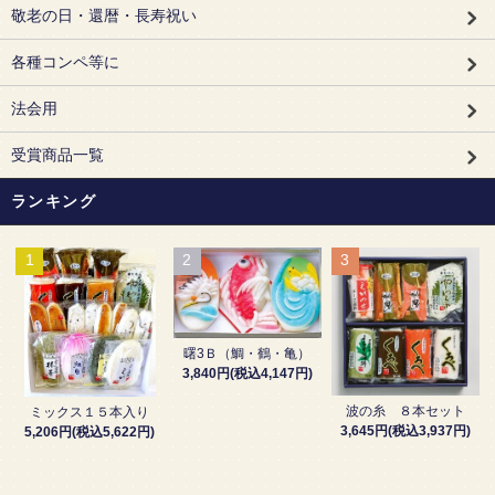
敬老の日・還暦・長寿祝い
各種コンペ等に
法会用
受賞商品一覧
ランキング
1
2
3
曙3Ｂ（鯛・鶴・亀）
3,840円(税込4,147円)
波の糸 ８本セット
ミックス１５本入り
3,645円(税込3,937円)
5,206円(税込5,622円)